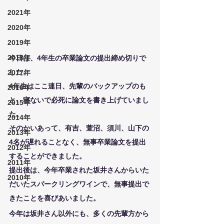
2021年
2020年
2019年
2018年
今日は、4年生の卒業論文の提出締め切りで
した。
2017年
4年生はここ連日、先輩のバックアップのも
2016年
と、寝ないで必死に論文を書き上げていまし
2015年
た。
2014年
そのかいあって、有吉、萱沼、須川、山下の
2013年
4名が遅れることなく、無事卒業論文を提出
2012年
することができました。
2011年
提出後は、今年卒業された坂井さんからいた
2010年
だいたスパークリングワインで、無事提出で
きたことを喜びあいました。
今年は坂井さん以外にも、多くの先輩方から