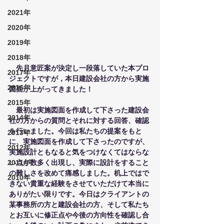
2021年
2020年
2019年
2018年
　先月意匠案が決定し一段落していた本プロ
2017年
ジェクトですが，本日建設会社の方から実施
2016年
図面が上がってきました！
2015年
　最初は実施図面を作成して下さった建設会
2014年
社の方からの質問とそれに対する回答、確認
を行いました。今回は私たちの提案をもと
2013年
に、実施図面を作成して下さったのですが、
2012年
実施設計ともなると気をつけなくてはならな
2011年
い点が数多く出現し、実際に設計をすること
の難しさを改めて痛感しました。机上ではで
2010年
きない貴重な経験をさせていただけて本当に
ありがたい限りです。今日はクライアントの
某事務所の方と建設会社の方、そして私たち
とお互いに修正点や今後の方向性を確認し合