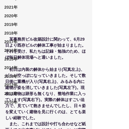
2021年
2020年
2019年
2018年
　某事務所ビル改築設計に関わって、6月29
2017年
日より既存ビルの解体工事が始まりました。
2016年
それを受け、私たちは記録・勉強のため、ほ
ぼ毎日解体現場へと通いました。
2015年
2014年
　初日は内装の解体から始まり(写真左上)、
ビルが空っぽになっていきました。そして数
2013年
日後に重機が入り(写真右上)、みるみる内に
2012年
建物が姿を消していきました(写真左下)。現
2011年
在は建物は跡形も無くなり、整地作業に入っ
ています(写真右下)。実際の解体はすごい迫
2010年
力で、見ていて飽きませんでしたし、日々姿
を変えていく建物を見に行くのは、とても楽
しい経験でした。
　また、これまでは設計や打ち合わせなど紙