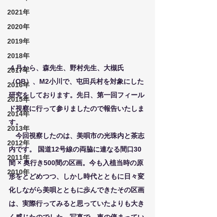
2021年
2020年
2019年
2018年
４月から、森先生、野村先生、大槻氏
2017年
（OB）、M2小川で、屯田兵村を対象にした
2016年
研究をしております。先日、第一回フィール
2015年
ド視察に行って参りましたので報告いたしま
2014年
す。
2013年
　今回視察したのは、美唄市の光珠内と茶志
2012年
内です。 国道12号線の両脇に連なる間口30
2011年
間 × 奥行き500間の区画。今も入植当時の原
2010年
形をとどめつつ、しかし時代とともに日々変
化しながら美唄とともに歩んできたその区画
は、実際行ってみると思っていたよりも大き