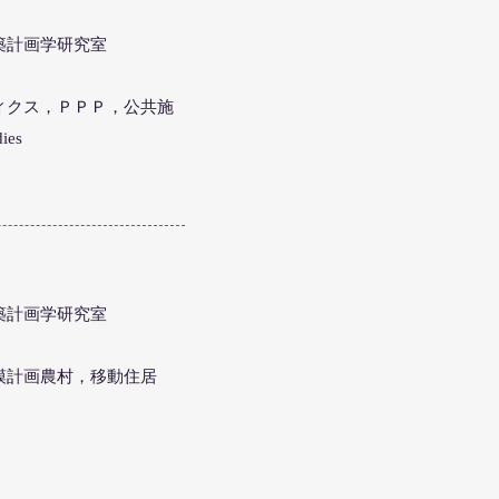
建築計画学研究室
ティクス，ＰＰＰ，公共施
es
建築計画学研究室
規模計画農村，移動住居