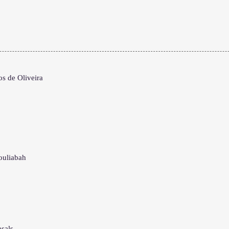
s de Oliveira
ouliabah
sals