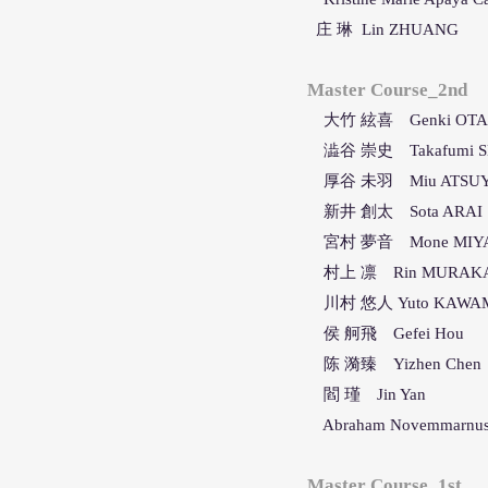
庄 琳 Lin ZHUANG
Master Course_2nd
大竹 絃喜 Ge
nk
i
OTA
澁谷 崇史 Takafumi S
厚谷 未羽 Miu ATSU
新井 創太 Sota ARAI
宮村 夢音 Mone MIY
村上 凛 Rin MURAK
川村 悠人 Yuto KAWA
侯 舸飛 Gefei Hou
陈 漪臻 Yizhen Chen
閻 瑾 Jin Yan
Abraham Novemmarnus P
Master Cour
se_1s
t