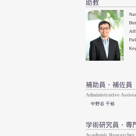
助教
Na
Bir
A
Fi
K
補助員・補佐員
Administrative Assist
中野谷 千裕
学術研究員・専
Academic Researcher