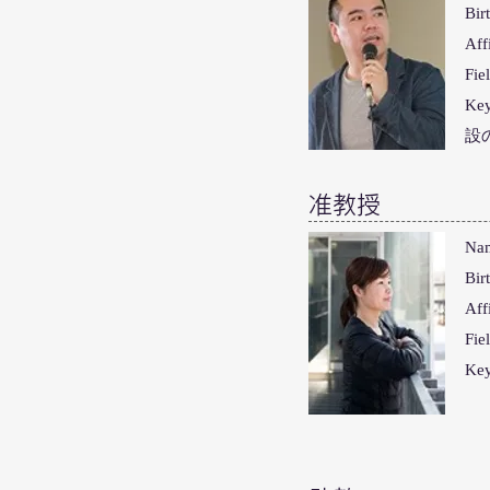
Bir
A
Fi
K
設の
准教授
Na
Bir
A
F
K