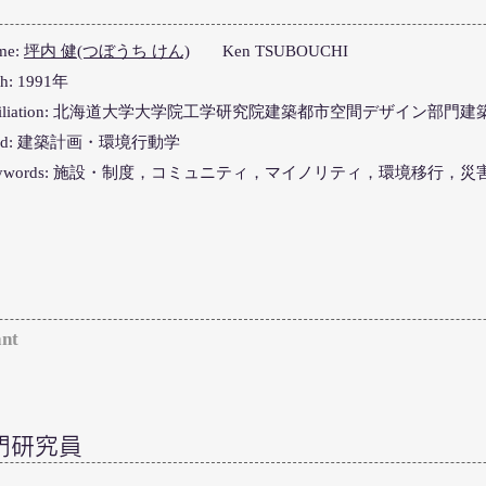
me:
坪内 健(つぼうち けん)
Ken TSUBOUCHI
th: 1991年
ffiliation: 北海道大学大学院工学研究院建築都市空間デザイン部門
eld: 建築計画・環境行動学
eywords: 施設・制度，コミュニティ，マイノリティ，環境移行，
ant
門研究員