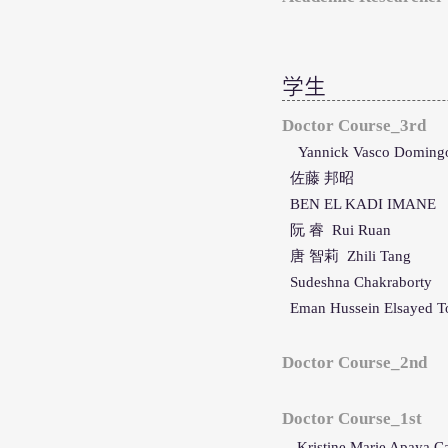
​学生
Doctor Course_3rd
Yannick Vasco Domingo
佐藤 邦昭
BEN EL KADI IMANE
阮 睿 Rui Ruan
唐 智莉 Zhili Tang
Sudeshna Chakraborty
Eman Hussein Elsayed T
Doctor Course_2nd
Doctor Course_1st
Kristine Marie Apaya Ca