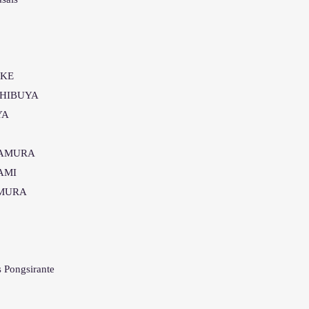
KE
HIBUYA
YA
AMURA
AMI
MURA
ongsirante