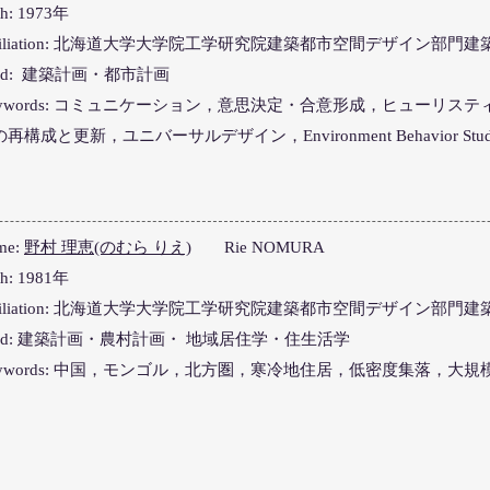
th: 1973年
ffiliation: 北海道大学大学院工学研究院建築都市空間デザイン部門
eld: 建築計画・都市計画
eywords: コミュニケーション，意思決定・合意形成，ヒューリス
再構成と更新，ユニバーサルデザイン，Environment Behavior Studi
me:
野村 理恵(のむら りえ)
Rie NOMURA
th: 1981年
ffiliation: 北海道大学大学院工学研究院建築都市空間デザイン部門
ield: 建築計画・農村計画・ 地域居住学・住生活学
eywords: 中国，モンゴル，北方圏，寒冷地住居，低密度集落，大