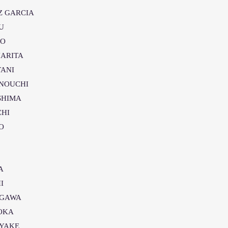
UZ GARCIA
U
TO
ARITA
ANI
NOUCHI
SHIMA
HI
O
A
I
AGAWA
OKA
IYAKE