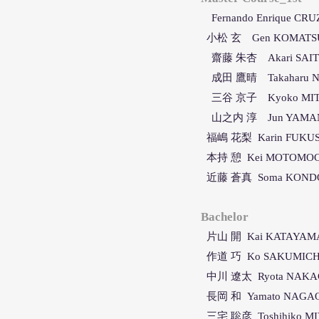
Fernando Enrique CR
小松 玄 Gen KOMATS
齋藤 朱杏 Akari SAI
成田 鷹晴 Takaharu N
三谷 京子 Kyoko MIT
山之内 淳 Jun YAMA
福嶋 花梨 Karin FUKU
本持 憩 Kei MOTOMOC
近藤 蒼真 Soma KOND
Bachelor
片山 開 Kai KATAYAM
作道 巧 Ko SAKUMICH
中川 遼太 Ryota NAK
⻑岡 和 Yamato NAGA
三宅 聡彦 Toshihiko M