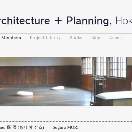
rchitecture ＋ Planning,
Hok
Members
Project Library
Books
Blog
Access
me:
森 傑 (もり すぐる)
Suguru MORI