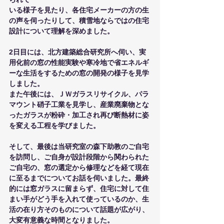
いる様子を見たり、各住宅メーカーの方の生
の声を伺ったりして、積雪地ならではの住宅
設計について理解を深めました。
2日目には、北方建築総合研究所へ伺い、実
用化前の窓の性能実験や寒冷地で省エネルギ
ーな生活をするための窓の開発の様子を見学
しました。
また午後には、ＪＷガラスリサイクル、パラ
マウント硝子工業を見学し、産業廃棄物とな
ったガラスが粉砕・加工され再び断熱材に姿
を変える工程を学びました。
そして、最後は当研究室の森下助教のご自宅
を訪問し、ご自身が設計段階から関わられた
ご自宅の、窓の選定から修理などを経て現在
に至るまでについてお話を伺いました。最終
的には窓ガラスに留まらず、住宅に対して住
まい手がどう手を入れて使っているのか、生
活の在り方そのものについて話題が広がり、
大変有意義な時間となりました。