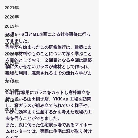
2021年
2020年
2019年
10月5・6日とM1企画による社会研修に行っ
2018年
てきました。
2017年
昨年から始まったこの研修旅行は、建築にま
つわる材料やものごとについて深く学ぶこと
2016年
を目的としており、２回目となる今回は建築
2015年
物に欠かせないガラスが建材として作られ、
2014年
建物に利用、廃棄されるまでの流れを学びま
した。
2013年
2012年
1日目は窓用にガラスをカットし窓枠組立を
行っている山田硝子店、YKK ap 工場を訪問
2011年
し、窓ガラスが組み立てられていく様子や、
2010年
いかに効率よく生産するかを考えた現場の工
夫を伺うことができました。
また、次に伺った住宅展示場であるマイホー
ムセンターでは、実際に住宅に窓が取り付け
られて