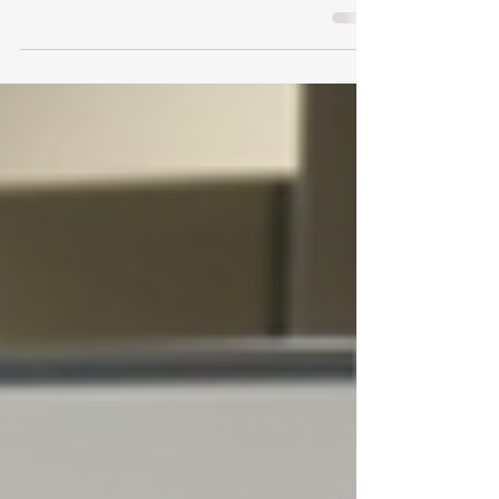
業高校が実施した「まちフェス‐夏」における実証実験
について、第二部にてその結果報告を行いました。 本
実証実験は、イベントを一過性のものとするのではな
く、日常の風景に近いかたちで駅前空間に新たなシー
ンを創出することを目的としています。また、継続的
な駅前活性化に向け、効果的かつ有効な取り組みとす
るための検証データを取得することを狙いとして実施
しました。 以下は、当実証実験の企画・運営に携わ
り、都市再生講演会にて発表を務めた修士1年生のコメ
ントです。 ほぼ白紙の状態から実証実験の企画・運営
に携わり、都市再生公演会で発表する機会を得られた
ことは、大変貴重な経験となりました。加えて、様々
な立場の方々と関わる中で、これまで自分が知らなか
った世界に触れることができた点も大きな学びでし
た。特に、高校生に調査協力を依頼し、当日の動きを
見据えた計画や調整を行ったことで、卒業論文のよう
な個人調査とは異なる、段取りの難しさとその重要性
を実践的に理解することができました。（厚谷） 実証
実験の企画・運営に携わり、都市再