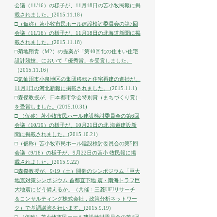
会議（11/16）の様子が、11月18日の苫小牧民報に掲
載されました。
(2015.11.18
）
□
（仮称）苫小牧市民ホール建設検討委員会の第7回
会議（11/16）の様子が、11月18日の北海道新聞に掲
載されました。
(2015.11.18)
□
菊地翔貴（M2）の提案が「第40回北の住まい住宅
設計競技」において「優秀賞」を受賞しました。
（2015.11.16）
□
気仙沼市小泉地区の集団移転と住宅再建の進捗が、
11月1日の河北新報に掲載されました。 (
2015.11.1)
□
森傑教授が、日本都市学会特別賞（まちづくり賞）
を受賞しました。
(2015.10.31)
□
（仮称）苫小牧市民ホール建設検討委員会の第6回
会議（10/19）の様子が、10月21日の北 海道建設新
聞に掲載されました。
(2015.10.21)
□
（仮称）苫小牧市民ホール建設検討委員会の第5回
会議（9/18）の様子が、9月22日の苫小 牧民報に掲
載されました。
(2015.9.22)
□
森傑教授が、9/19（土）開催のシンポジウム「巨大
地震対策シンポジウム 首都直下地 震・南海トラフ巨
大地震にどう備えるか」（共催：三菱UFJリサーチ
＆コンサルティング株式会社，政策分析ネットワー
ク）で基調講演を行います。
(2015.9.19)