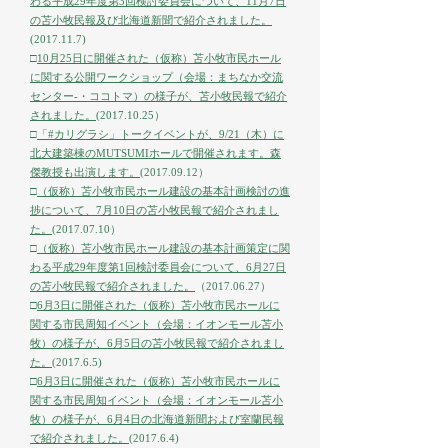
わる平成29年度第3回検討委員会について、11月7日
の苫小牧民報及び北海道新聞で紹介されました。
(2017.11.7)
□
10月25日に開催された（仮称）苫小牧市民ホール
に関する公開ワークショップ（会場：まちなか交流
センター-・ココトマ）の様子が、苫小牧民報で紹介
されました。
(2017.10.25
）
□
「#カリグラシ」トークイベントが、9/21（木）に
北大建築棟のMUTSUMIホールで開催されます。森
傑教授も出演します。
(2017.09.12
）
□
（仮称）苫小牧市民ホール建設の基本計画検討の進
捗について、7月10日の苫小牧民報で紹介されまし
た。
(2017.07.10
）
□
（仮称）苫小牧市民ホール建設の基本計画策定に関
わる平成29年度第1回検討委員会について、6月27日
の苫小牧民報で紹介されました。
（2017.06.27）
□
6月3日に開催された（仮称）苫小牧市民ホールに
関する市民周知イベント（会場：イオンモール苫小
牧）の様子が、6月5日の苫小牧民報で紹介されまし
た。
(2017.6.5)
□
6月3日に開催された（仮称）苫小牧市民ホールに
関する市民周知イベント（会場：イオンモール苫小
牧）の様子が、6月4日の北海道新聞および室蘭民報
で紹介されました。
(2017.6.4)