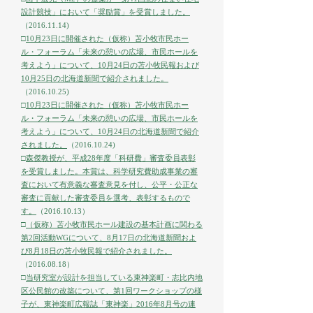
設計競技」において「奨励賞」を受賞しました。
（2016.11.14)
□
10月23日に開催された（仮称）苫小牧市民ホー
ル・フォーラム「未来の憩いの広場、市民ホールを
考えよう」について、10月24日の苫小牧民報および
10月25日の北海道新聞で紹介されました。
（2016.10.25)
□
10月23日に開催された（仮称）苫小牧市民ホー
ル・フォーラム「未来の憩いの広場、市民ホールを
考えよう」について、10月24日の北海道新聞で紹介
されました。
（2016.10.24)
□
森傑教授が、平成28年度「科研費」審査委員表彰
を受賞しました。本賞は、科学研究費助成事業の審
査において有意義な審査意見を付し、公平・公正な
審査に貢献した審査委員を選考、表彰するもので
す。
（2016.10.13）
□
（仮称）苫小牧市民ホール建設の基本計画に関わる
第2回活動WGについて、8月17日の北海道新聞およ
び8月18日の苫小牧民報で紹介されました。
（2016.08.18）
□
当研究室が設計を担当している東神楽町・志比内地
区公民館の改築について、第1回ワークショップの様
子が、東神楽町広報誌「東神楽」2016年8月号の連