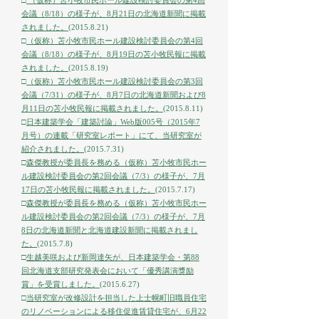
□
（仮称）苫小牧市民ホール建設検討委員会の第4回
会議（8/18）の様子が、8月21日の北海道新聞に掲載
されました。
(2015.8.21)
□
（仮称）苫小牧市民ホール建設検討委員会の第4回
会議（8/18）の様子が、8月19日の苫小牧民報に掲載
されました。
(2015.8.19)
□
（仮称）苫小牧市民ホール建設検討委員会の第3回
会議（7/31）の様子が、8月7日の北海道新聞および8
月11日の苫小牧民報に掲載されました。
(2015.8.11)
□
日本建築学会「建築討論」Web版005号（2015年7
月号）の連載「研究室レポート」にて、当研究室が
紹介されました。
(2015.7.31)
□
森傑教授が委員長を務める（仮称）苫小牧市民ホー
ル建設検討委員会の第2回会議（7/3）の様子が、7月
17日の苫小牧民報に掲載されました。
(2015.7.17)
□
森傑教授が委員長を務める（仮称）苫小牧市民ホー
ル建設検討委員会の第2回会議（7/3）の様子が、7月
8日の北海道新聞と北海道建設新聞に掲載されまし
た。
(2015.7.8)
□
生越美咲および新岡達矢が、日本建築学会・第88
回北海道支部研究発表会において「優秀講演獎励
賞」を受賞しました。
(2015.6.27)
□
当研究室が改修設計を担当した上士幌町旧職員住宅
のリノベーションによる移住促進賃貸住宅が、6月22