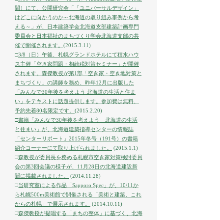
間）にて、公開研究会「「ユニバーサルデザイン」
はどこに向かうのか～北海道の取り組み事例から考
える～」が、日本建築学会北海道支部建築計画専門
委員会と日本福祉のまちづくり学会北海道支部の共
催で開催されます。
(2015.3.11)
□
3/8（日）午後、札幌グランドホテルにて積水ハウ
ス主催「空き家問題・相続税対策セミナー」が開催
されます。森傑教授が第1部「空き家・空き地対策と
まちづくり」の講師を務め、昨年12月に出版した
「みんなで30年後を考えよう 北海道の生活と住ま
い」をテキストに話題提供します。参加費は無料、
予約先着80名限定です。
(2015.2.20)
□
書籍「みんなで30年後を考えよう 北海道の生活
と住まい」が、北海道建築指導センターの情報誌
「センターリポート」2015年冬号（191号）の書籍
紹介コーナーにて取り上げられました。
(2015.1.1)
□
森教授が委員長を務める札幌市空き家対策検討委員
会の第3回会議の様子が、11月28日の北海道建設新
聞に掲載されました。
(2014.11.28)
□
当研究室による作品「Sapporo Spec」が、10/11か
ら札幌500m美術館で開催される「美術と建築、これ
からの札幌」で展示されます。
(2014.10.11)
□
森傑教授が提唱する「まちの整体」に基づく、北海