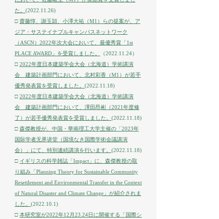
た。
(2022.11.26)
□
齋藤惇、謝
玉頴、小澤
大祐（M1）らの提案が、
ア
ジア・サステイナブルキャンパスネットワーク
（ASCN）2022年次大会において、最優秀賞
「1st
PLACE AWARD」を受賞しました。
（2022.11.24）
□
2022年度日本建築学会大会（北海道）学術講演
会 建築計画部門において、北村彩香（M1）が若手
優秀発表賞を受賞しました。
(2022.11.18)
□
2022年度日本建築学会大会（北海道）学術講演
会 建築計画部門において、澤田昂彬（2021年度修
了）が若手優秀発表賞を受賞しました。
(2022.11.18)
□
森傑教授が、中国・華南理工大学主催の「2023年
国际学者无界讲堂（国境なき国際学術会議講演
会）」にて、特別連続講演を行います。
(2022.11.18)
□
イギリスの科学雑誌「Impact」に、森傑教授の取
り組み「Planning Theory for Sustainable Community
Resettlement and Environmental Transfer in the Context
of Natural Disaster and Climate Change」が紹介されま
した。
(2022.10.1)
□
本研究室が2022年12月23.24日に開催する「国際シ