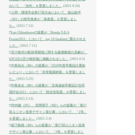
おいて、「佳作」を受賞しました。
(2021.9.24)
□
人間・環境学会第27回大会において、陰山皓平
（M1）の研究発表が「発表賞」を受賞しまし
た。
(2021.7.12)
□
Lao Chhunhongの提案が「Honda Y-E-S
Forum2021」において、top 10 finalistsに選出されま
した。
(2021.7.11)
□
苫小牧市の駅前再開発に関する森傑教授の見解が、
6月5日の苫小牧民報に掲載されました。
(2021.6.5)
□
中島佑太（B4）の提案が「2020年度卒業設計選抜
レビュー」において「非常勤講師賞」を受賞しまし
た。
(2021.3.25)
□
中島佑太（B4）の提案が「北海道組卒業設計合同
講評会2021」において「秋吉浩気賞」を受賞しまし
た。
(2021.3.13)
□
坪内健（D5）、安間理子（M2）らの提案が「第27
回ユニオン造形デザイン賞公募」において、「2等」
を受賞しました。
(2021.3.4)
□
坂下航徳（B4）らの提案が「第27回ユニオン造形
デザイン賞公募」において、「3等」を受賞しまし