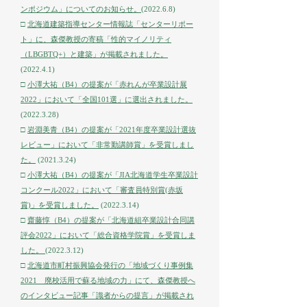
ンポジウム」についてのお知らせ。
(2022.6.8)
□
北海道建築指導センター情報誌「センターリポー
ト」に、森傑教授の寄稿「性的マイノリティ
（LBGBTQ+）と建築」が掲載されました。
(2022.4.1)
□
小澤大祐（B4）の提案が「赤れんが卒業設計展
2022」において「全国101選」に
選出されました。
(2022.3.28)
□
岩淵美青（B4）の提案が「2021年度卒業設計選抜
レビュー」において「非常勤講師賞」を受賞しまし
た。
(2021.3.24)
□
小澤大祐（B4）の提案が「JIA北海道学生卒業設計
コンクール2022」において「審査員特別賞(赤坂
賞)」を受賞しました。
(2022.3.14)
□
齋藤惇（B4）の提案が「北海道組卒業設計合同講
評会2022」において「総合資格学院賞」を受賞しま
した。
(2022.3.12)
□
北海道市町村振興協会発行の「地域づくり事例集
2021 廃校活用で蘇る地域の力」にて、森傑教授へ
のインタビュー記事「識者からの提言」が掲載され