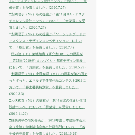
JIA・テスクチャレンジ設計コンペ」において、「最
優秀賞」を受賞しました。
(2020.7.27)
□
安間理子（M2）らの提案が「第11回 JIA・テスク
チャレンジ設計コンペ」において、「米花賞」を受
賞しました。
(2020.7.27)
□
安間理子（M2）らの提案が「ソーシャルグッドデ
ィスタンス・デザインコンペティション」におい
て、「指出賞」を受賞しました。
(2020.7.4)
□
坪内健（D5）菊地翔貴（研究室OB）らの提案が
「第22回(2019年) まちづくり・都市デザイン競技」
において、「奨励賞」を受賞しました。
(2020.5.29)
□
安間理子（M1）小澤光理（M1）の提案が第23回ぐ
っとずっと。エネルギア住宅作品コンテスト2019に
おいて、「審査委員特別賞」を受賞しました。
(2020.3.3)
□
大伏玄泰（M2）の提案が「第44回北の住まい住宅
設計コンペ」において「奨励賞」を受賞しました。
(2019.11.22)
□
細矢純平の研究発表が、 2019年度日本建築学会大
会（北陸）学術講演会都市計画部門において、「若
手優秀発表賞」を受賞しました。(
2019.10.28)