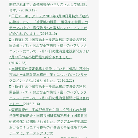
開催されます。森傑教授がパネリストとして登壇し
ます。
(2016.3.12)
□
日経アーキテクチュア2016年3月10日号特集「建築
の挫折」にて、「被災地の難題 二極化する復興」の
テーマの中で、森傑教授への取材およびコメントが
紹介されています。
(2016.3.10)
□
（仮称）苫小牧市民ホール建設検討委員会の第10
回会議（2/15）および基本構想（案）のパブリック
コメントについて、2月19日の北海道建設新聞および
2月23日の苫小牧民報で紹介されました。
(2016.2.23)
□
当研究室が策定業務を受託している（仮称）苫小牧
市民ホール建設基本構想（案）についてのパブリッ
クコメントがはじまりました。
(2016.2.22)
□
（仮称）苫小牧市民ホール建設検討委員会の第10
回会議（2/15）および基本構想（案）のパブリック
コメントについて、2月16日の北海道新聞で紹介され
ました。
(2016.2.16)
□
森傑教授が、平成27年度から新しく設けられた科
学研究費補助金・国際共同研究加速基金（国際共同
研究強化）に採択されました。アジア太平洋地域に
おけるコミュニティ移転の計画論と再定住モデルを
テーマに、オーストアリアの