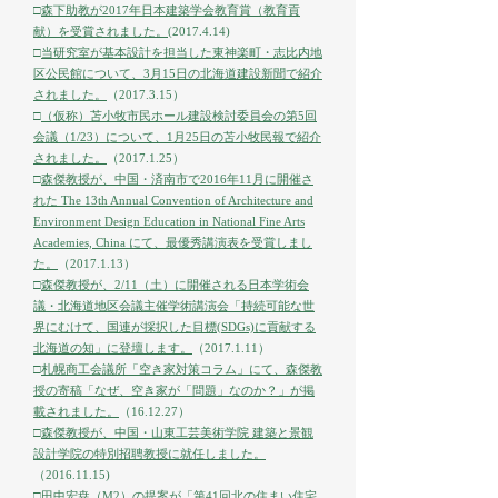
□
森下助教が2017年日本建築学会教育賞（教育貢
献）を受賞されました。
(2017.4.14)
□
当研究室が基本設計を担当した東神楽町・志比内地
区公民館について、3月15日の北海道建設新聞で紹介
されました。
（2017.3.15）
□
（仮称）苫小牧市民ホール建設検討委員会の第5回
会議（1/23）について、1月25日の苫小牧民報で紹介
されました。
（2017.1.25）
□
森傑教授が、中国・済南市で2016年11月に開催さ
れた The 13th Annual Convention of Architecture and
Environment Design Education in National Fine Arts
Academies, China にて、最優秀講演表を受賞しまし
た。
（2017.1.13）
□
森傑教授が、2/11（土）に開催される日本学術会
議・北海道地区会議主催学術講演会「持続可能な世
界にむけて、国連が採択した目標(SDGs)に貢献する
北海道の知」に登壇します。
（2017.1.11）
□
札幌商工会議所「空き家対策コラム」にて、森傑教
授の寄稿「なぜ、空き家が「問題」なのか？」が掲
載されました。
（16.12.27）
□
森傑教授が、中国・山東工芸美術学院 建築と景観
設計学院の特別招聘教授に就任しました。
（2016.11.15)
□
田中宏尭（M2）の提案が「第41回北の住まい住宅