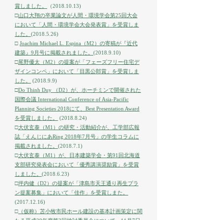
賞しました。
（2018.10.13)
□
山口大翔の卒業論文が人間・環境学会第25回大会
において「人間・環境学会大会発表賞」を受賞しま
した。
(2018.5.26)
□
Joachim Michael L. Espina（M2）の寄稿が『近代
建築』9月号に掲載されました。
(2018.9.10)
□
尾野優太（M2）の提案が「フェーズフリー住宅デ
ザインコンペ」において「目黒公郎賞」を受賞しま
した。
(2018.9.9)
□
Do Thinh Duy （D2）が、ホーチミンで開催された
国際会議 International Conference of Asia-Pacific
Planning Societies 2018にて、Best Presentation Award
を受賞しました。
(2018.8.24)
□
大伏玄泰（M1）の研究・活動紹介が、工学部広報
誌「えんじにあRing 2018年7月号」の学生コラムに
掲載されました。
(2018.7.1)
□
大伏玄泰（M1）が、日本建築学会・第91回北海道
支部研究発表会において「優秀講演奨励賞」を受賞
しました。
(2018.6.23)
□
坪内健（D2）の提案が「津島市天王通り再生プラ
ン提案募集」において「佳作」を受賞しまた。
(2017.12.16)
□
（仮称）苫小牧市民ホール建設の基本計画策定に関