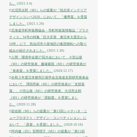
た。
(2021.3.4)
□
大沼亮太郎（M1）らの提案が「恒志堂インテリア
デザインコンペ2020」において、「優秀賞」を受賞
しました。
(2021.1.20)
□
北海道市町村振興協会・市町村政策情報誌「プラク
ティス」34号の特集「巨大災害 東日本大震災から
10年」にて、気仙沼市小泉地区の集団移転への取り
組みが紹介されました。
(2021.1.20)
□
人間・環境学会第27回大会において、小宮山葵
（M1）の研究発表、藤塚紫苑（M1）の研究発表が
「発表賞」を受賞しました。
(2020.12.17)
□
令和２年度日本都市計画学会北海道支部研究発表会
において、澤田昂彬（M1）の研究発表が「支部長
賞」、小宮山葵（M1）の研究発表、大沼亮太郎
（M1）の研究発表が「奨励賞」を受賞しまし
た。
(2020.11.28)
□
岩佐樹（M1）らの提案が「第13回シャチハタ・ニ
ュープロダクト・デザイン・コンペティション」に
おいて、「原賞」を受賞しました。
(2020.10.16)
□
坪内健（D5）安間理子（M2）の提案が「第11回