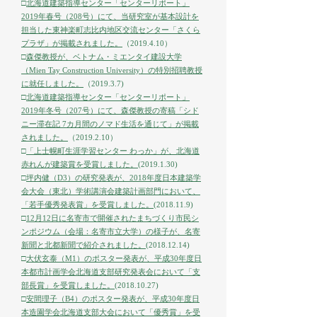
□
北海道建築指導センター「センターリポート」
2019年春号（208号）にて、当研究室が基本設計を
担当した東神楽町志比内地区交流センター「さくら
プラザ」が掲載されました。
（2019.4.10）
□
森傑教授が、ベトナム・ミエンタイ建設大学
（Mien Tay Construction University）の特別招聘教授
に就任しました。
（2019.3.7)
□
北海道建築指導センター「センターリポート」
2019年冬号（207号）にて、森傑教授の寄稿「シド
ニー滞在記 7カ月間のノマド生活を通じて」が掲載
されました。
（2019.2.10）
□
「上士幌町生涯学習センター わっか」が、北海道
赤れんが建築賞を受賞しました。
(2019.1.30)
□
坪内健（D3）の研究発表が、2018年度日本建築学
会大会（東北）学術講演会建築計画部門において、
「若手優秀発表賞」を受賞しました。
(2018.11.9)
□
12月12日に名寄市で開催されたまちづくり市民シ
ンポジウム（会場：名寄市立大学）の様子が、名寄
新聞と北都新聞で紹介されました。
(2018.12.14)
□
大伏玄泰（M1）のポスター発表が、平成30年度日
本都市計画学会北海道支部研究発表会において「支
部長賞」を受賞しました。
(2018.10.27)
□
安間理子（B4）のポスター発表が、平成30年度日
本造園学会北海道支部大会において「優秀賞」を受