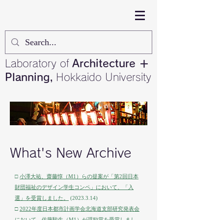
Laboratory of
Architecture ＋
Planning,
Hokkaido University
What's New Archive
□
小澤大祐、齋藤惇（M1）らの提案が「第2回日本
財団福祉のデザイン学生コンペ」において、「入
選」を受賞しました。
(2023.3.14)
□
2022年度日本都市計画学会北海道支部研究発表会
において、佐藤駿生（M1）が奨励賞を受賞しまし