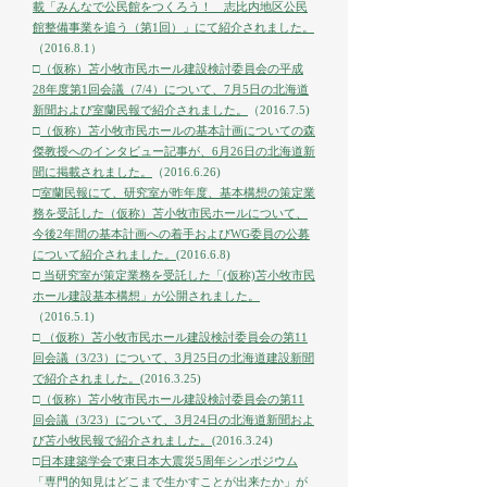
載「みんなで公民館をつくろう！ 志比内地区公民
館整備事業を追う（第1回）」にて紹介されました。
（2016.8.1）
□
（仮称）苫小牧市民ホール建設検討委員会の平成
28年度第1回会議（7/4）について、7月5日の北海道
新聞および室蘭民報で紹介されました。
（2016.7.5)
□
（仮称）苫小牧市民ホールの基本計画についての森
傑教授へのインタビュー記事が、6月26日の北海道新
聞に掲載されました。
（2016.6.26)
□
室蘭民報にて、研究室が昨年度、基本構想の策定業
務を受託した（仮称）苫小牧市民ホールについて、
今後2年間の基本計画への着手およびWG委員の公募
について紹介されました。
(2016.6.8)
□
当研究室が策定業務を受託した「(仮称)苫小牧市民
ホール建設基本構想」が公開されました。
（2016.5.1)
□
（仮称）苫小牧市民ホール建設検討委員会の第11
回会議（3/23）について、3月25日の北海道建設新聞
で紹介されました。
(2016.3.25)
□
（仮称）苫小牧市民ホール建設検討委員会の第11
回会議（3/23）について、3月24日の北海道新聞およ
び苫小牧民報で紹介されました。
(2016.3.24)
□
日本建築学会で東日本大震災5周年シンポジウム
「専門的知見はどこまで生かすことが出来たか」が