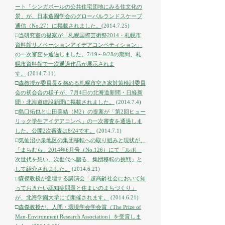
ート「シンガポールの公共住宅団地にみる住文化の
景」が、日本造園学会のグローバルランドスケープ
通信（No.27）に掲載されました。
(2014.7.25)
□
当研究室の提案が「札幌国際芸術祭2014・札幌市
資料館リノベーションアイデアコンペティション」
の一次審査を通過しました。7/19～9/28の期間、札
幌市資料館で一次通過作品が展示されま
す。
(2014.7.11)
□
森教授が委員長を務める札幌市空き家対策検討委員
会の初会合の様子が、7月4日の北海道新聞・日経新
聞・北海道建設新聞に掲載されました。
(2014.7.4)
□
島口拓也と山田美結（M2）の提案が「第2回ヒュー
リック学生アイデアコンペ」の一次審査を通過しま
した。公開2次審査は8/24です。
(2014.7.1)
□
気仙沼小泉地区の集団移転への取り組みと現状が、
「まちむら」2014年6月号（No.126）にて「ルポ
次世代を想い、次世代へ贈る、集団移転の挑戦」と
して紹介されました。
(2014.6.21)
□
森傑教授が登壇する講演会「超高齢社会において知
っておきたい認知症問題と住まいのまちづくり」
が、北海学園大学にて開催されます。
(2014.6.21)
□
森傑教授が、人間・環境学会学会賞（The Prize of
Man-Environment Research Association）を受賞しま