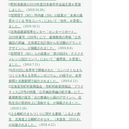
□
野村准教授が2019年度日本都市学会論文賞を受賞
しました。
（2019.10.26）
□
安間理子（M1）坪内健（D4）の提案が「未来の風
景をつくる 学生コンペ」において「佳作」を受賞し
ました。
（2019.10.5）
□
北海道建築指導センター「センターリポート」
2019年夏号（209号）にて、森傑教授の寄稿「公共
施設の再編 立地適正化計画から生活圏のグランド
デザインへ」が掲載されました。
（2019.8.8）
□
安間理子（M1）らの提案が「第10回JIA・テスクチ
ャレンジ設計コンペ」において「優秀賞」を受賞し
ました。
（2019.7.21）
□
6月10日に名寄市で開催された「コンパクトなまち
づくりを考える市民シンポジウム」の様子が、名寄
新聞と北都新聞で紹介されました。
（2019.6.12）
□
北海道市町村振興協会・市町村政策情報誌「プラク
ティス｣29号の特集「公共施設再編の処方箋」にて、
森傑教授の提言「点の整備から面のデザインへ 住
民生活の質的向上に貢献する」が掲載されました。
（2019.5.20）
□
上士幌町のまちづくりに関する書籍「ふるさと創
生 北海道上士幌町のキセキ」（木楽舎，2019.4）
が出版されました。
（2019.4.22）