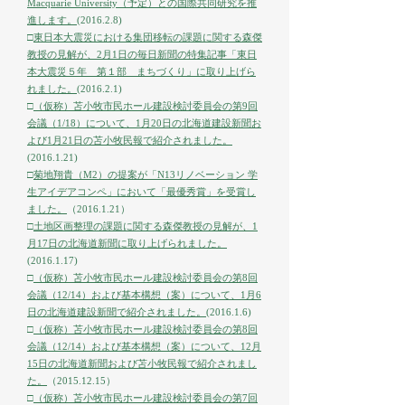
Macquarie
University（予定）との国際共同研究を推
進します。
(2016.2.8)
□
東日本大震災における集団移転の課題に関する森傑
教授の見解が、2月1日の毎日新聞の特集記事「東日
本大震災５年 第１部 まちづくり」に取り上げら
れました。
(2016.2.1)
□
（仮称）苫小牧市民ホール建設検討委員会の第9回
会議（1/18）について、1月20日の北海道建設新聞お
よび1月21日の苫小牧民報で紹介されました。
(2016.1.21)
□
菊地翔貴（M2）の提案が「N13リノベーション 学
生アイデアコンペ」において「最優秀賞」を受賞し
ました。
（2016.1.21）
□
土地区画整理の課題に関する森傑教授の見解が、1
月17日の北海道新聞に取り上げられました。
(2016.1.17)
□
（仮称）苫小牧市民ホール建設検討委員会の第8回
会議（12/14）および基本構想（案）について、1月6
日の北海道建設新聞で紹介されました。
(2016.1.6)
□
（仮称）苫小牧市民ホール建設検討委員会の第8回
会議（12/14）および基本構想（案）について、12月
15日の北海道新聞および苫小牧民報で紹介されまし
た。
（2015.12.15）
□
（仮称）苫小牧市民ホール建設検討委員会の第7回