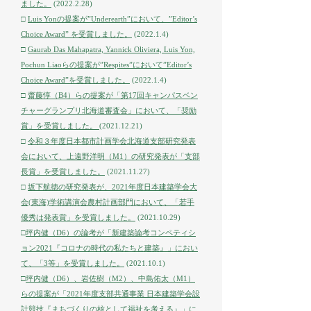
ました。
(2022.2.28)
□
Luis Yonの提案が”Underearth”において、”Editor’s
Choice Award” を受賞しました。
(2022.1.4)
□
Gaurab Das Mahapatra, Yannick Oliviera, Luis Yon,
Pochun Liaoらの提案が”Respites”において”Editor’s
Choice Award”を受賞しました。
(2022.1.4)
□
齋藤惇（B4）らの提案が「第17回キャンパスベン
チャーグランプリ北海道審査会」において、「奨励
賞」を受賞しました。
(2021.12.21)
□
令和３年度日本都市計画学会北海道支部研究発表
会において、上遠野洋明（M1）の研究発表が「支部
長賞」を受賞しました。
(2021.11.27)
□
坂下航徳の研究発表が、2021年度日本建築学会大
会(東海)学術講演会農村計画部門において、「若手
優秀は発表賞」を受賞しました。
(2021.10.29)
□
坪内健（D6）の論考が「新建築論考コンペティシ
ョン2021『コロナの時代の私たちと建築』」におい
て、「3等」を受賞しました。
(2021.10.1)
□
坪内健（D6）、岩佐樹（M2）、中島佑太（M1）
らの提案が「2021年度支部共通事業 日本建築学会設
計競技『まちづくりの核として福祉を考える』」に