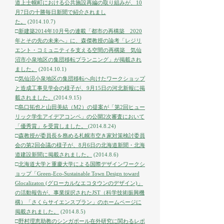
道上士幌町における公共施設再編の取り組みが、10
月7日の十勝毎日新聞で紹介されまし
た。
(2014.10.7)
□
新建築2014年10月号の連載「都市の再構築 2020
年とその先の未来へ」に、森傑教授の論考「レジリ
エント・コミュニティを支える空間の再構築 気仙
沼市小泉地区の集団移転プランニング」が掲載され
ました。
(2014.10.1)
□
気仙沼小泉地区の集団移転へ向けたワークショップ
と造成工事見学会の様子が、9月15日の河北新報に掲
載されました。
(2014.9.15)
□
島口拓也と山田美結（M2）の提案が「第2回ヒュー
リック学生アイデアコンペ」の公開2次審査において
「優秀賞」を受賞しました。
(2014.8.24)
□
森教授が委員長を務める札幌市空き家対策検討委員
会の第2回会議の様子が、8月6日の北海道新聞・北海
道建設新聞に掲載されました。
(2014.8.6)
□
北海道大学と重慶大学による国際デザインワークシ
ョップ「Green-Eco-Sustainable Town Design toward
Glocalizaton (グローカルなエコタウンのデザイン)」
の活動報告が、事業採択されたJST（科学技術振興機
構）「さくらサイエンスプラン」のホームページに
掲載されました。
(2014.8.5)
□
野村理恵助教のシンガポール在外研究に関わるレポ