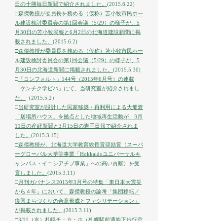
日の十勝毎日新聞で紹介されました。
(2015.6.22)
□
森傑教授が委員長を務める（仮称）苫小牧市民ホー
ル建設検討委員会の第1回会議（5/29）の様子が、5
月30日の苫小牧民報と6月2日の北海道建設新聞に掲
載されました。
(2015.6.2)
□
森傑教授が委員長を務める（仮称）苫小牧市民ホー
ル建設検討委員会の第1回会議（5/29）の様子が、5
月30日の北海道新聞に掲載されました。
(2015.5.30)
□
「コンフォルト」144号（2015年6月号）の連載
「ケンチク学ビバ」にて、当研究室が紹介されまし
た。
（2015.5.2）
□
当研究室が設計した民家移築・再利用による大船渡
「居場所ハウス」を拠点とした地域再生活動が、3月
11日の産経新聞と3月15日の岩手日報で紹介されま
した。
(2015.3.15)
□
森傑教授が、北海道大学教育総長賞奨励賞（スーパ
ーグローバル大学等事業「Hokkaidoユニバーサルキ
ャンパス・イニシアチブ事業」への高い貢献）を受
賞しました。
(2015.3.11)
□
月刊ガバナンス2015年3月号の特集「東日本大震災
から４年」において、森傑教授の論考「集団移転／
復興まちづくりの合意形成とファシリテーション」
が掲載されました。
(2015.3.11)
□
3/11（水）札幌チ・カ・ホ（札幌駅前通地下歩行空