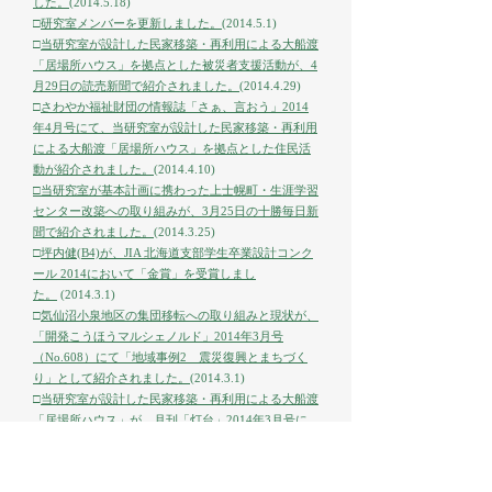
した。
(2014.5.18)
□
研究室メンバーを更新しました。
(2014.5.1)
□
当研究室が設計した民家移築・再利用による大船渡
「居場所ハウス」を拠点とした被災者支援活動が、4
月29日の読売新聞で紹介されました。
(2014.4.29)
□
さわやか福祉財団の情報誌「さぁ、言おう」2014
年4月号にて、当研究室が設計した民家移築・再利用
による大船渡「居場所ハウス」を拠点とした住民活
動が紹介されました。
(2014.4.10)
□
当研究室が基本計画に携わった上士幌町・生涯学習
センター改築への取り組みが、3月25日の十勝毎日新
聞で紹介されました。
(2014.3.25)
□
坪内健(B4)が、JIA 北海道支部学生卒業設計コンク
ール 2014において「金賞」を受賞しまし
た。
(2014.3.1)
□
気仙沼小泉地区の集団移転への取り組みと現状が、
「開発こうほうマルシェノルド」2014年3月号
（No.608）にて「地域事例2 震災復興とまちづく
り」として紹介されました。
(2014.3.1)
□
当研究室が設計した民家移築・再利用による大船渡
「居場所ハウス」が、月刊「灯台」2014年3月号に
て、「グラビア3.11生命の記憶～子どもたちへのメ
ッセージ 」として紹介されました。210月刊灯台
2014年3月号.pdf
(2014.2.10)