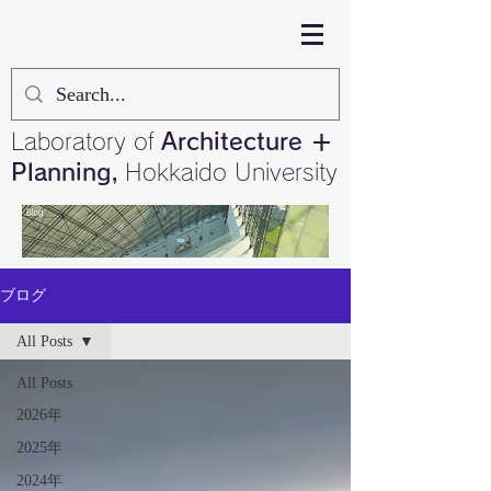
Laboratory of
Architecture ＋
Planning,
Hokkaido University
ブログ
All Posts
All Posts
2026年
2025年
2024年